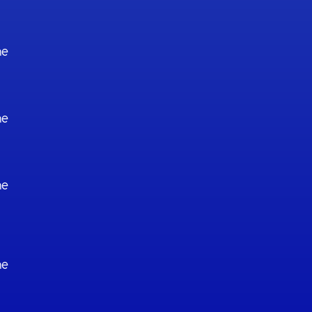
ne
ne
ne
ne