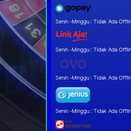
Senin -Minggu : Tidak Ada Offli
Senin -Minggu : Tidak Ada Offli
Senin -Minggu : Tidak Ada Offli
Senin -Minggu : Tidak Ada Offli