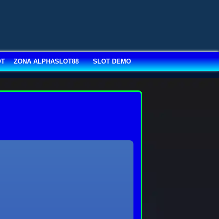
OT
ZONA ALPHASLOT88
SLOT DEMO