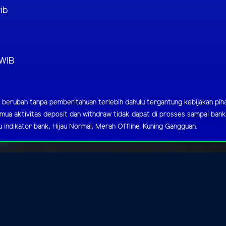
ib
 WIB
berubah tanpa pemberitahuan terlebih dahulu tergantung kebijakan pi
emua aktivitas deposit dan withdraw tidak dapat di prosses sampai ban
 indikator bank, Hijau Normal, Merah Offline, Kuning Gangguan.