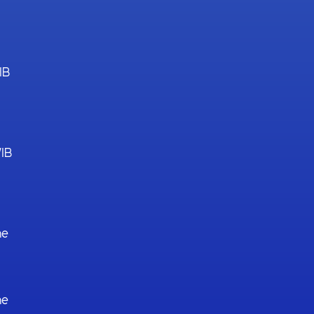
IB
WIB
ne
ne