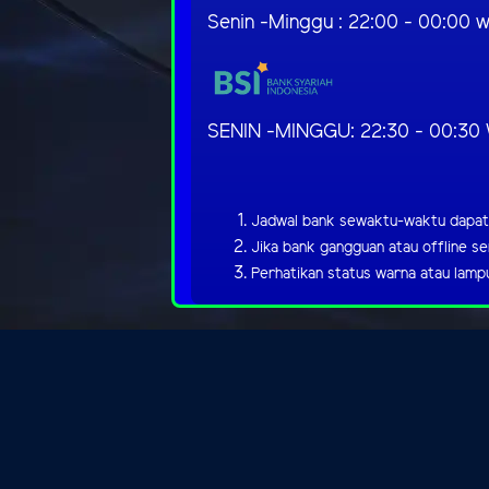
Senin -Minggu : 22:00 - 00:00 w
SENIN -MINGGU: 22:30 - 00:30
Jadwal bank sewaktu-waktu dapat 
Jika bank gangguan atau offline s
Perhatikan status warna atau lampu