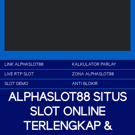
LINK ALPHASLOT88
KALKULATOR PARLAY
LIVE RTP SLOT
ZONA ALPHASLOT88
SLOT DEMO
ANTI BLOKIR
ALPHASLOT88 SITUS
SLOT ONLINE
TERLENGKAP &