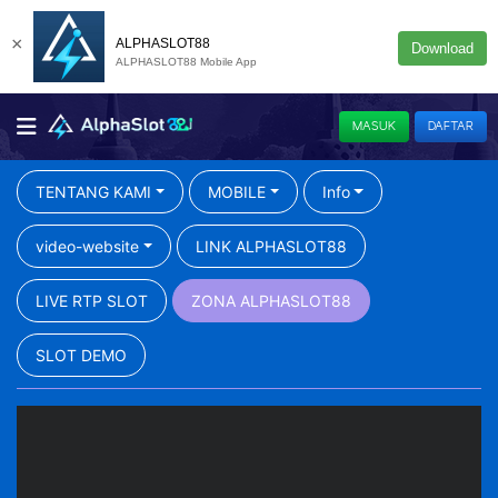
×
ALPHASLOT88
Download
ALPHASLOT88 Mobile App
MASUK
DAFTAR
TENTANG KAMI
MOBILE
Info
video-website
LINK ALPHASLOT88
LIVE RTP SLOT
ZONA ALPHASLOT88
SLOT DEMO